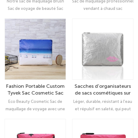
Notre sac de maquillage Brush
Sac de maquillage professionnel
crédit supplémentaires à
cosmétiques portables
Sac de voyage de beauté Sac
vendant à chaud sac
l'intérieur.
cosmétique léger, durable,
cosmétique portable, qui mADE
résistant à l'eau et répulsif en
de Tyvek et d'Oxford de
saleté, qui peut très bien
qualité, respirant, imperméable,
protéger vos effets personnels.
léger et durable Hlippers sur la
conception d'étanchéité,
protection lisse et serrée.
Fashion Portable Custom
Sacches d'organisateurs
Tyvek Sac Cosmetic Sac
de sacs cosmétiques sur
grand
mesure pour femmes
Eco Beauty Cosmetic Sac de
Léger, durable, résistant à l'eau
maquillage de voyage avec une
et répulsif en saleté, qui peut
grande capacité à organiser des
très bien protéger vos effets
cosmétiques généralement
personnels Ils sont lisses, doux
utilisés tels que le nettoyant
et flexibles à toucher et