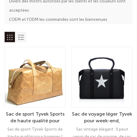
Divers des motifs autorisés par les clients et les couleurs sont
acceptées
L'OEM et l'ODM les commandes sont les bienvenues
Sac de sport Tyvek Sports
Sac de voyage léger Tyvek
de haute qualité pour
pour week-end,
hommes | Sac de voyage
imperméable, en papier
Sac de sport Tyvek Sports de
Sac vintage élégant : Il peut
élégant avec design
Dupont, style sac
haute qualité pour hommes |
servir de sac de voyage, de sac