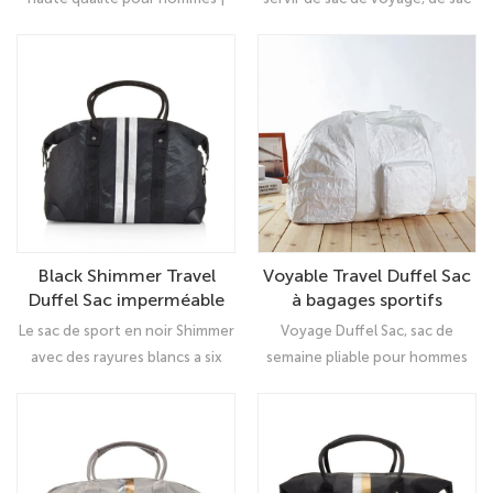
durable
polochon.
Sac de voyage élégant avec
de sport, de sac de week-end,
design durable
de sac militaire ou de bagage
cabine pour hommes et
femmes.
Black Shimmer Travel
Voyable Travel Duffel Sac
Duffel Sac imperméable
à bagages sportifs
sport Tote Sac de gym
gymnase-aquatique et
Le sac de sport en noir Shimmer
Voyage Duffel Sac, sac de
résistant à la déchirure
avec des rayures blancs a six
semaine pliable pour hommes
Tyvek
poches organisationnelles
Les femmes sont légères,
internes et deux externes, ce
résistantes aux éclaboussures
qui vous assure d'avoir une
et recyclables!
place pour tout.