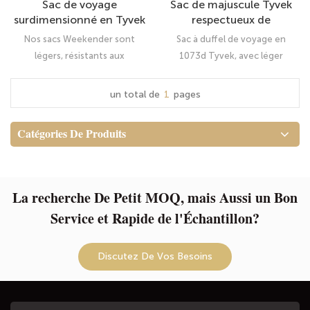
Sac de voyage
Sac de majuscule Tyvek
surdimensionné en Tyvek
respectueux de
PU avec garniture en cuir
l'environnement pour sac
Nos sacs Weekender sont
Sac à duffel de voyage en
PU, sac polochon, sac de
de week-end de la nuit
légers, résistants aux
1073d Tyvek, avec léger
week-end, sac de voyage
éclaboussures et parfaits pour
pondémie, résistant aux
à bandoulière, sac de
un week-end à proximité ou
éclaboussures et recyclable
un total de
1
pages
voyage pour une nuit ou
comme bagage cabine pour
un week-end
votre prochain voyage en
Catégories De Produits
avion. Sa taille est idéale comme
petit sac de voyage, sac pour
un court séjour, sac
bandoulière pour le quotidien,
La recherche De Petit MOQ, mais Aussi un Bon
sac de sport, sac d'école, sac de
Service et Rapide de l'Échantillon?
travail ou sac pour les
excursions d'une journée. La
sangle à l'arrière permet de le
Discutez De Vos Besoins
glisser sur la poignée d'une
valise à roulettes.