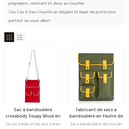
polyvalent, résistant et doux au toucher.
Ces Cas & Sacs fournit un élégant et léger de protection
partout où vous allez!
Sac à bandoulière
fabricant de sacs à
crossbody Soupy Wool en
bandoulière en feutre de
feutre des sacs à main et
laine OEM / ODM
Ce sac à main et les sacs à main
Sac à bandoulière de tous les
sacs à main