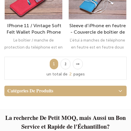
votre cas de feutre Le matériau
résistante aux moisissures et à
de doublure est résistant aux
l'usure, assurant ainsi une
moisissures, résistant à l'usure
protection optimale à votre
IPhone 11 / Vintage Soft
Sleeve d'iPhone en feutre
et protège votre appareil à
appareil.
Felt Wallet Pouch Phone
- Couvercle de boîtier de
tout moment.
Sac pour 11 / iPhone 11
l'iPhone premium - sac
Le boîtier / manche de
L'étui à manches de téléphone
Pro / iPhone 11 Pro Max
vintage de la laine
protection du téléphone est en
en feutre est en feutre doux
2019
mélange en feutre
feutre doux de haute qualité Il
de haute qualité Il maintient
maintient votre téléphone
votre téléphone propre et non
1
2
propre et non cordonné dans
cordonné dans votre cas de
un total de
2
pages
votre cas de feutre Le matériau
feutre Le matériau de doublure
de doublure est résistant aux
est résistant aux moisissures,
moisissures, résistant à l'usure
résistant à l'usure et protège
Catégories De Produits
et protège votre appareil à
votre appareil à tout moment.
tout moment.
La recherche De Petit MOQ, mais Aussi un Bon
Service et Rapide de l'Échantillon?