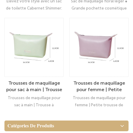
Élevez votre style avec un sac
Sac de maquillage floral léger ●
maquillage élégant pour
de toilette Cabernet Shimmer:
Grande pochette cosmétique
glam sur le pouce
accessoire parfait de jour à
pour femmes
nuit!
Trousses de maquillage
Trousses de maquillage
pour sac à main | Trousse
pour femme | Petite
à maquillage zippée |
trousse de maquillage
Trousses de maquillage pour
Trousses de maquillage pour
Grande trousse de voyage
pour sac à main | Trousse
sac à main | Trousse à
femme | Petite trousse de
en toile pour ranger vos
de maquillage de voyage
maquillage zippée | Grande
maquillage pour sac à main |
outils et maquillage,
en similicuir avec
trousse de voyage en toile
Trousse de maquillage de
idéale pour femmes et
fermeture éclair | Cadeau
Catégories De Produits
pour ranger vos outils et
voyage en similicuir avec
filles
idéal pour femme