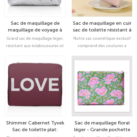
Sac de maquillage de
Sac de maquillage en cuir
maquillage de voyage à
sac de toilette résistant à
chaud
l'eau
Grand sac de maquillage léger,
Notre sac cosmétique exclusif
résistant aux éclaboussures et
comprend des coutures à
recyclable! Accentué à
double poignée, une surface
l'extérieur avec une fermeture
extérieure répulsif en eau et un
éclair résistant à l'eau et une
tissu intérieur de haute qualité
languette de traction en
pour une protection
caoutchouc L'intérieur contient
supplémentaire ● Gardez vos
une poche de fermeture éclair
biens dans quelque chose de
supplémentaire pour stocker
spécial!
tous vos besoins quotidiens
plus petits.
Shimmer Cabernet Tyvek
Sac de maquillage floral
Sac de toilette plat:
léger - Grande pochette
Organisateur de
cosmétique pour femmes