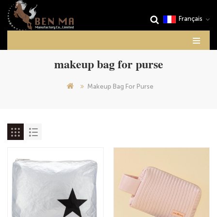
Français
makeup bag for purse
Makeup Bag For Purse