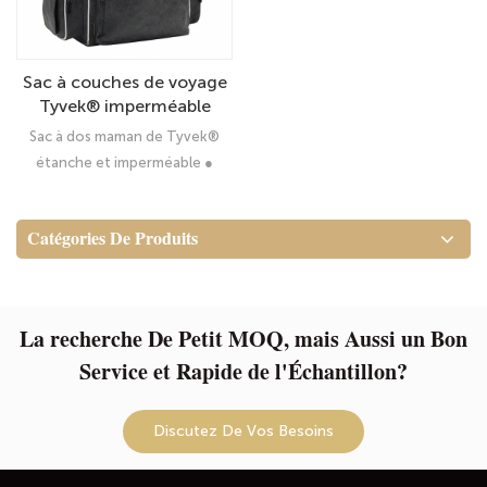
Sac à couches de voyage
Tyvek® imperméable
personnalisé - fourre-tout
Sac à dos maman de Tyvek®
de grande capacité de sac
étanche et imperméable ●
à dos de grande capacité
Catégories De Produits
La recherche De Petit MOQ, mais Aussi un Bon
Service et Rapide de l'Échantillon?
Discutez De Vos Besoins