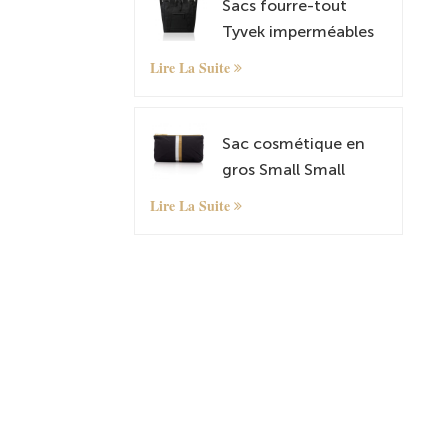
Sacs fourre-tout
Tyvek imperméables
Lire La Suite
Sac cosmétique en
gros Small Small
Organizer Sac avec
Lire La Suite
motif personnalisé