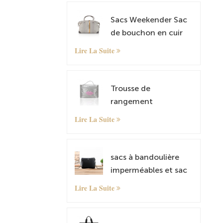
Sacs Weekender Sac
de bouchon en cuir
Tyvek Tour de nuit
Lire La Suite
transport sur sac
fourre-tout avec
manche à bagages
Trousse de
rangement
cosmétique Tyvek
Lire La Suite
sacs à bandoulière
imperméables et sac
à bandoulière Tyvek
Lire La Suite
léger