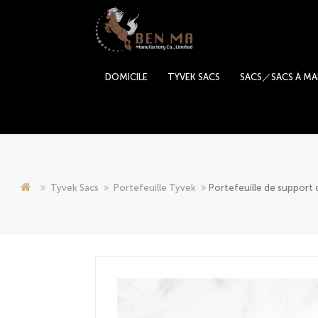
DOMICILE
TYVEK SACS
SACS／SACS À MA
Tyvek Sacs
Portefeuille Tyvek
Portefeuille de support 