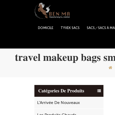
DOMICILE
TYVEK SACS
SACS／SACS À MA
travel makeup bags sm
Catégories De Produits
L'Arrivée De Nouveaux
Les Produits Chauds