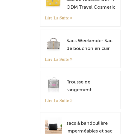
ODM Travel Cosmetic
and Makeup
Lire La Suite
Sacs Weekender Sac
de bouchon en cuir
Tyvek Tour de nuit
Lire La Suite
transport sur sac
fourre-tout avec
manche à bagages
Trousse de
rangement
cosmétique Tyvek
Lire La Suite
sacs à bandoulière
imperméables et sac