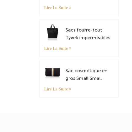
à bandoulière Tyvek
Lire La Suite
léger
Sacs fourre-tout
Tyvek imperméables
Lire La Suite
Sac cosmétique en
gros Small Small
Organizer Sac avec
Lire La Suite
motif personnalisé