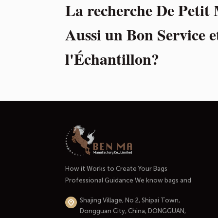
La recherche De Peti
Aussi un Bon Service e
l'Échantillon?
How it Works to Create Your Bags
Professional Guidance We know bags and
handbags well. And most importantly, we
Shajing Village, No 2, Shipai Town,
know the market and the people who use
Dongguan City, China, DONGGUAN,
them.At the initial stage of our